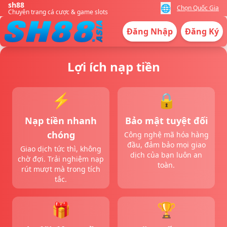
sh88
🌐
Chọn Quốc Gia
Chuyên trang cá cược & game slots
Đăng Nhập
Đăng Ký
Lợi ích nạp tiền
⚡
🔒
Nạp tiền nhanh
Bảo mật tuyệt đối
chóng
Công nghệ mã hóa hàng
đầu, đảm bảo mọi giao
Giao dịch tức thì, không
dịch của bạn luôn an
chờ đợi. Trải nghiệm nạp
toàn.
rút mượt mà trong tích
tắc.
🎁
🏆