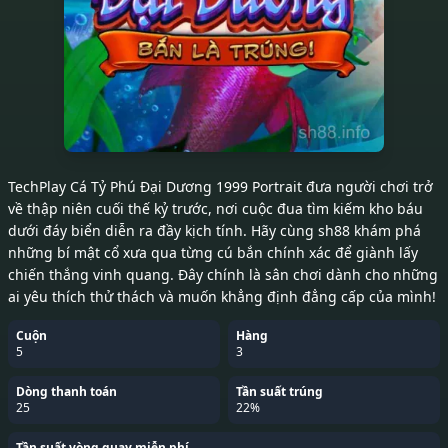
TechPlay Cá Tỷ Phú Đại Dương 1999 Portrait đưa người chơi trở
về thập niên cuối thế kỷ trước, nơi cuộc đua tìm kiếm kho báu
dưới đáy biển diễn ra đầy kịch tính. Hãy cùng sh88 khám phá
những bí mật cổ xưa qua từng cú bắn chính xác để giành lấy
chiến thắng vinh quang. Đây chính là sân chơi dành cho những
ai yêu thích thử thách và muốn khẳng định đẳng cấp của mình!
Cuộn
Hàng
5
3
Dòng thanh toán
Tần suất trúng
25
22%
Tần suất vòng quay miễn phí