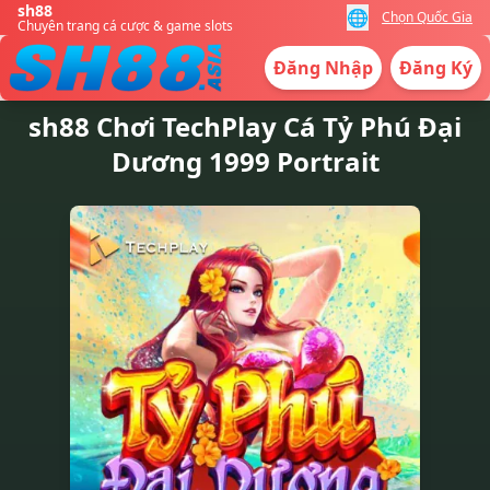
sh88
🌐
Chọn Quốc Gia
Chuyên trang cá cược & game slots
Đăng Nhập
Đăng Ký
sh88 Chơi TechPlay Cá Tỷ Phú Đại
Dương 1999 Portrait