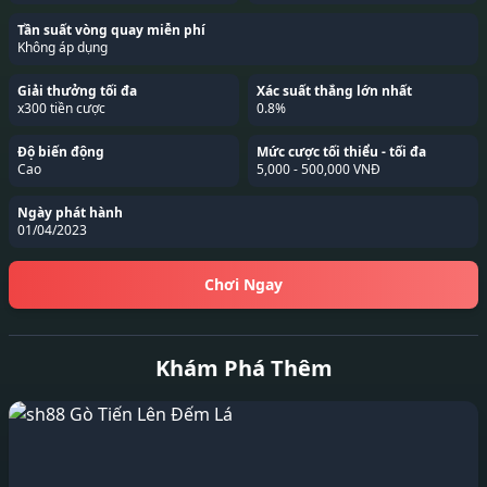
Tần suất vòng quay miễn phí
Không áp dụng
Giải thưởng tối đa
Xác suất thắng lớn nhất
x300 tiền cược
0.8%
Độ biến động
Mức cược tối thiểu - tối đa
Cao
5,000 - 500,000 VNĐ
Ngày phát hành
01/04/2023
Chơi Ngay
Khám Phá Thêm